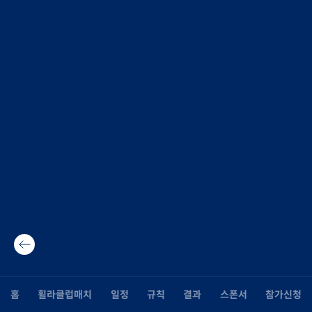
홈
휠라클럽매치
일정
규칙
결과
스폰서
참가신청