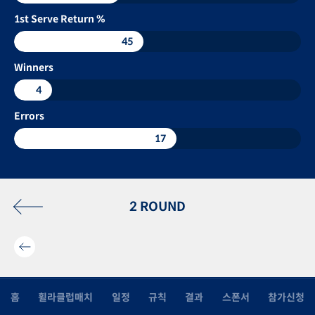
1st Serve Return %
45
Winners
4
Errors
17
2 ROUND
홈
휠라클럽매치
일정
규칙
결과
스폰서
참가신청