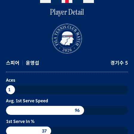
Player Detail
스피어
윤영섭
경기수 5
Aces
1
Avg. 1st Serve Speed
96
1st Serve In %
37